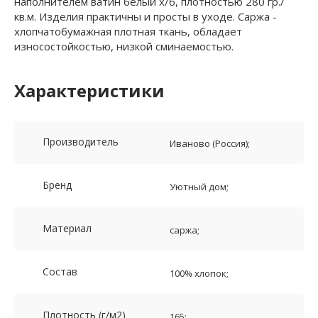
наполнителем ватин белый х/б, плотностью 280 гр./
кв.м. Изделия практичны и просты в уходе. Саржа -
хлопчатобумажная плотная ткань, обладает
износостойкостью, низкой сминаемостью.
Характеристики
Производитель
Иваново (Россия);
Бренд
Уютный дом;
Материал
саржа;
Состав
100% хлопок;
Плотность (г/м2)
165;