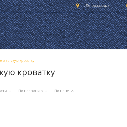
г. Петрозаводск
 в детскую кроватку
кую кроватку
ости
По названию
По цене