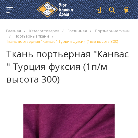
Главная
/
Каталог товаров
/
Гостинная
/
Портьерные ткани
/
Портьерные ткани
/
Ткань портьерная "Канвас " Турция фуксия (1п/м высота 300)
Ткань портьерная "Канвас
" Турция фуксия (1п/м
высота 300)