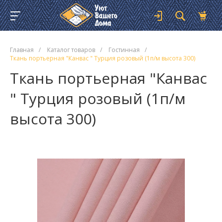
Главная
/
Каталог товаров
/
Гостинная
/
Ткань портьерная "Канвас " Турция розовый (1п/м высота 300)
Ткань портьерная "Канвас
" Турция розовый (1п/м
высота 300)