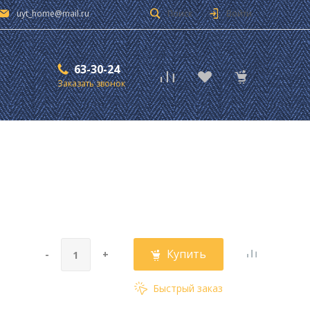
uyt_home@mail.ru
Поиск
Войти
63-30-24
Заказать звонок
Купить
-
+
Быстрый заказ