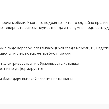
 порчи мебели. У кого-то подрал кот, кто-то случайно проли
 теперь это совсем неуместно, да и не нужно, ведь есть у
и в виде веревок, завязывающихся сзади мебели, и , наде
маются и стираются, не требуют глажки
дут электризоваться и образовывать катышки
тает и не деформируется
и благодаря высокой эластичности ткани.