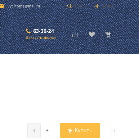
uyt_home@mail.ru
Поиск
Войти
63-30-24
Заказать звонок
Купить
-
+